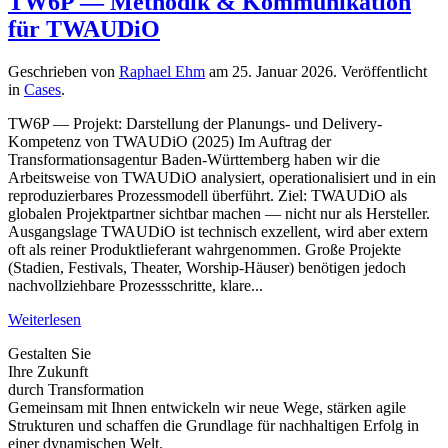
TW6P — Methodik & Kommunikation
für TWAUDiO
Geschrieben von
Raphael Ehm
am
25. Januar 2026
. Veröffentlicht
in
Cases
.
TW6P — Projekt: Darstellung der Planungs- und Delivery-
Kompetenz von TWAUDiO (2025) Im Auftrag der
Transformationsagentur Baden-Württemberg haben wir die
Arbeitsweise von TWAUDiO analysiert, operationalisiert und in ein
reproduzierbares Prozessmodell überführt. Ziel: TWAUDiO als
globalen Projektpartner sichtbar machen — nicht nur als Hersteller.
Ausgangslage TWAUDiO ist technisch exzellent, wird aber extern
oft als reiner Produktlieferant wahrgenommen. Große Projekte
(Stadien, Festivals, Theater, Worship-Häuser) benötigen jedoch
nachvollziehbare Prozessschritte, klare...
Weiterlesen
Gestalten Sie
Ihre Zukunft
durch Transformation
Gemeinsam mit Ihnen entwickeln wir neue Wege, stärken agile
Strukturen und schaffen die Grundlage für nachhaltigen Erfolg in
einer dynamischen Welt.